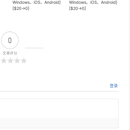
Windows、iOS、Android]
Windows、iOS、Android]
[$20→0]
[$20→0]
0
文章评分
登录