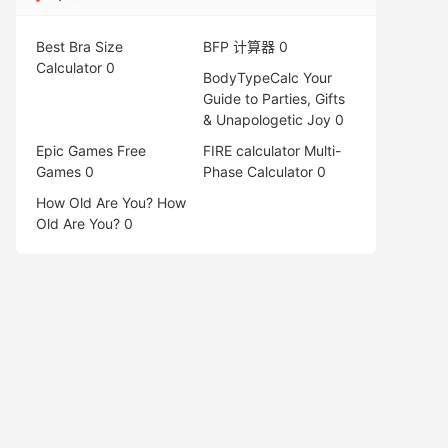
Best Bra Size
BFP 计算器
0
Calculator
0
BodyTypeCalc
Your
Guide to Parties, Gifts
& Unapologetic Joy 0
Epic Games Free
FIRE calculator
Multi-
Games
0
Phase Calculator 0
How Old Are You?
How
Old Are You? 0