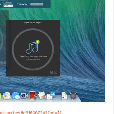
pixel-perfect/id916097243?mt=12