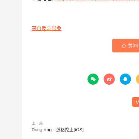
来自反斗限免
赞(
0
)




M
上一篇
Doug dug - 道格挖土[iOS]