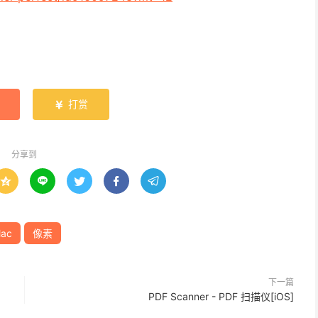
打赏

分享到





ac
像素
下一篇
PDF Scanner - PDF 扫描仪[iOS]