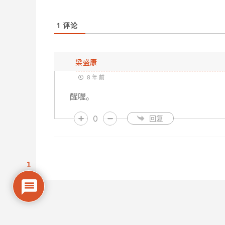
1
评论
梁盛康
8 年 前
醒喔。
0
回复
1