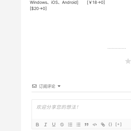
Windows、iOS、Android]
[￥18→0]
[$20→0]
订阅评论
{}
[+]