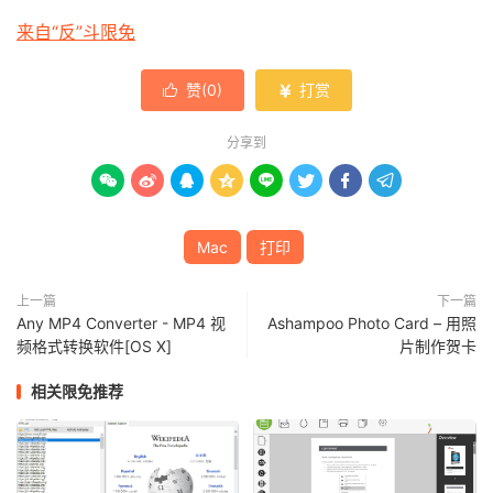
来自“反”斗限免
赞(
0
)
打赏


分享到








Mac
打印
上一篇
下一篇
Any MP4 Converter - MP4 视
Ashampoo Photo Card – 用照
频格式转换软件[OS X]
片制作贺卡
相关限免推荐