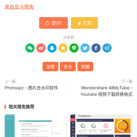
来自反斗限免
赞(
0
)
打赏


分享到








加密
安全
数据
上一篇
下一篇
Photoupz - 图片去水印软件
Wondershare AllMyTube -
Youtube 视频下载转换格式
相关限免推荐