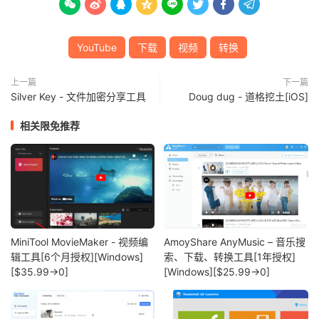








YouTube
下载
视频
转换
上一篇
下一篇
Silver Key - 文件加密分享工具
Doug dug - 道格挖土[iOS]
相关限免推荐
MiniTool MovieMaker - 视频编
AmoyShare AnyMusic – 音乐搜
辑工具[6个月授权][Windows]
索、下载、转换工具[1年授权]
[$35.99→0]
[Windows][$25.99→0]