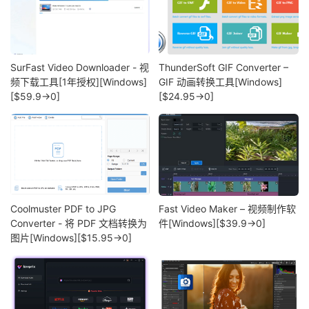
SurFast Video Downloader - 视
ThunderSoft GIF Converter –
频下载工具[1年授权][Windows]
GIF 动画转换工具[Windows]
[$59.9→0]
[$24.95→0]
Coolmuster PDF to JPG
Fast Video Maker – 视频制作软
Converter - 将 PDF 文档转换为
件[Windows][$39.9→0]
图片[Windows][$15.95→0]