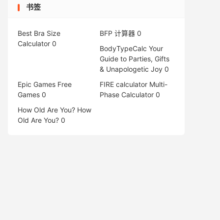
书签
Best Bra Size
BFP 计算器
0
Calculator
0
BodyTypeCalc
Your
Guide to Parties, Gifts
& Unapologetic Joy 0
Epic Games Free
FIRE calculator
Multi-
Games
0
Phase Calculator 0
How Old Are You?
How
Old Are You? 0