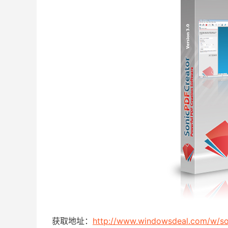
获取地址：
http://www.windowsdeal.com/w/so