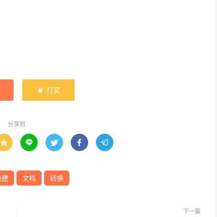
打赏

分享到





创建
文档
转换
下一篇