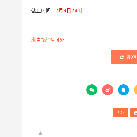
截止时间：
7月9日24时
来自“反”斗限免
赞(
0
)




PDF
上一篇