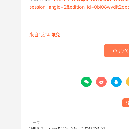
session_langid=2&edition_id=0bi08wvdlt2do
来自“反”斗限免
赞(
0
)




上一篇
Will it fit - 看你的设计是否适合设备[OS X]