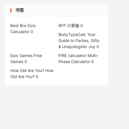
书签
Best Bra Size
BFP 计算器
0
Calculator
0
BodyTypeCalc
Your
Guide to Parties, Gifts
& Unapologetic Joy 0
Epic Games Free
FIRE calculator
Multi-
Games
0
Phase Calculator 0
How Old Are You?
How
Old Are You? 0