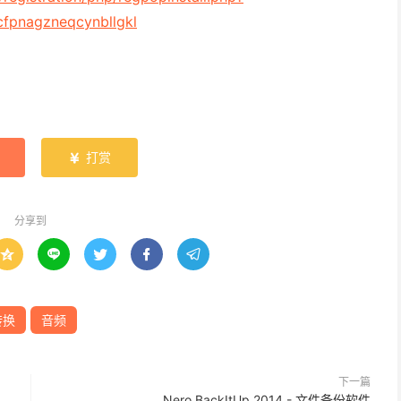
cfpnagzneqcynbllgkl
打赏

分享到





转换
音频
下一篇
Nero BackItUp 2014 - 文件备份软件