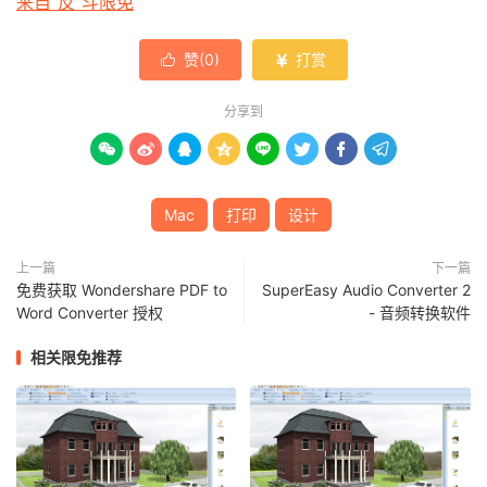
来自“反”斗限免
赞(
0
)
打赏


分享到








Mac
打印
设计
上一篇
下一篇
免费获取 Wondershare PDF to
SuperEasy Audio Converter 2
Word Converter 授权
- 音频转换软件
相关限免推荐