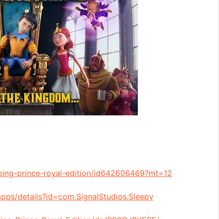
eping-prince-royal-edition/id642606469?mt=12
apps/details?id=com.SignalStudios.Sleepy