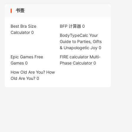
书签
Best Bra Size
BFP 计算器
0
Calculator
0
BodyTypeCalc
Your
Guide to Parties, Gifts
& Unapologetic Joy 0
Epic Games Free
FIRE calculator
Multi-
Games
0
Phase Calculator 0
How Old Are You?
How
Old Are You? 0