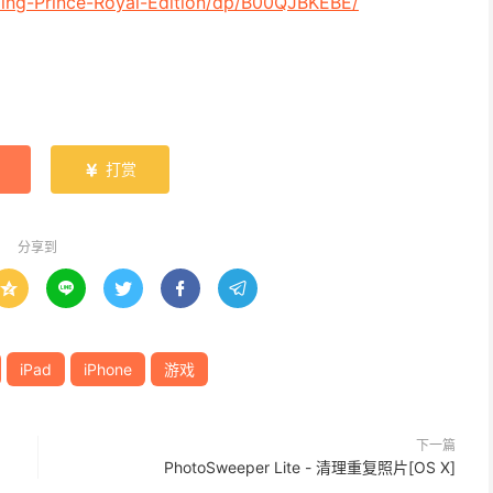
ing-Prince-Royal-Edition/dp/B00QJBKEBE/
打赏

分享到





iPad
iPhone
游戏
下一篇
PhotoSweeper Lite - 清理重复照片[OS X]