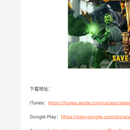
下载地址：
iTunes：
https://itunes.apple.com/us/app/sle
Google Play：
https://play.google.com/store/