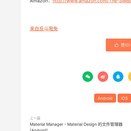
Amazon：
http://www.amazon.com/The-Sleep
来自反斗限免
赞(
0
)




Android
iOS
上一篇
Material Manager - Material Design 的文件管理器
[Android]