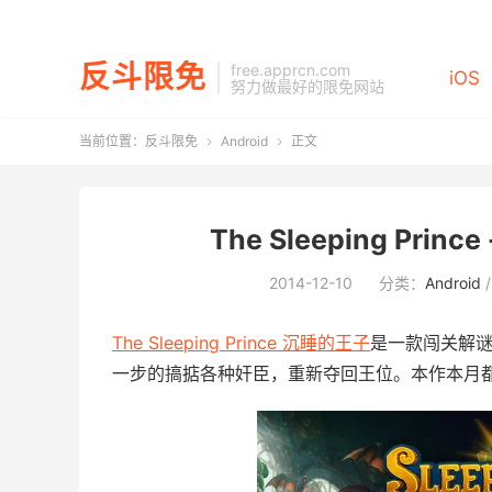
反斗限免
free.apprcn.com
iOS
努力做最好的限免网站
当前位置：
反斗限免
Android
正文


The Sleeping Prin
2014-12-10
分类：
Android
The Sleeping Prince 沉睡的王子
是一款闯关解
一步的搞掂各种奸臣，重新夺回王位。本作本月