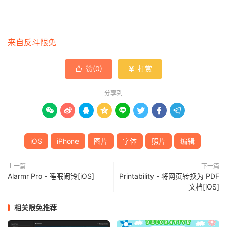
来自反斗限免
赞(
0
)
打赏


分享到








iOS
iPhone
图片
字体
照片
编辑
上一篇
下一篇
Alarmr Pro - 睡眠闹铃[iOS]
Printability - 将网页转换为 PDF
文档[iOS]
相关限免推荐