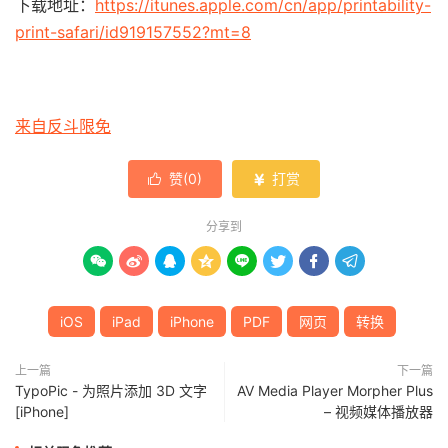
下载地址：
https://itunes.apple.com/cn/app/printability-
print-safari/id919157552?mt=8
来自反斗限免
赞(
0
)
打赏


分享到








iOS
iPad
iPhone
PDF
网页
转换
上一篇
下一篇
TypoPic - 为照片添加 3D 文字
AV Media Player Morpher Plus
[iPhone]
– 视频媒体播放器