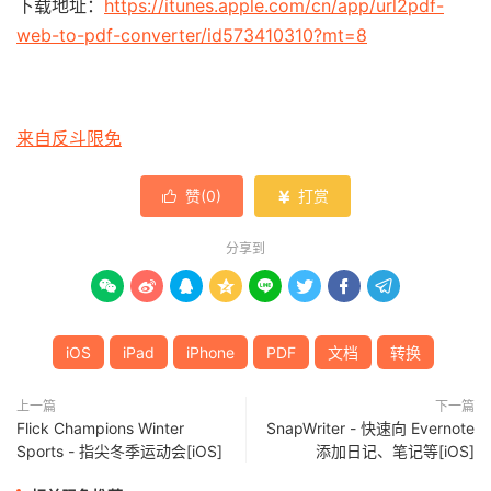
下载地址：
https://itunes.apple.com/cn/app/url2pdf-
web-to-pdf-converter/id573410310?mt=8
来自反斗限免
赞(
0
)
打赏


分享到








iOS
iPad
iPhone
PDF
文档
转换
上一篇
下一篇
Flick Champions Winter
SnapWriter - 快速向 Evernote
Sports - 指尖冬季运动会[iOS]
添加日记、笔记等[iOS]