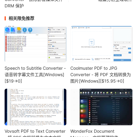
DRM 保护
相关限免推荐
Speech to Subtitle Converter -
Coolmuster PDF to JPG
语音转字幕文件工具[Windows]
Converter - 将 PDF 文档转换为
[$19→0]
图片[Windows][$15.95→0]
Vovsoft PDF to Text Converter
WonderFox Document