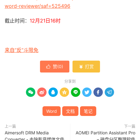
word-reviewer/saf=525496
截止时间：
12月21日16时
来自“反”斗限免
赞(
0
)
打赏


分享到








Word
文档
笔记
上一篇
下一篇
Aimersoft DRM Media
AOMEI Partition Assistant Pro
Converter - 去除影音媒体文件
– 磁盘分区整理软件