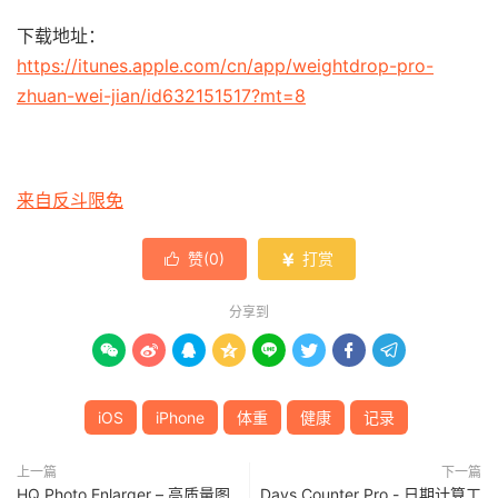
下载地址：
https://itunes.apple.com/cn/app/weightdrop-pro-
zhuan-wei-jian/id632151517?mt=8
来自反斗限免
赞(
0
)
打赏


分享到








iOS
iPhone
体重
健康
记录
上一篇
下一篇
HQ Photo Enlarger – 高质量图
Days Counter Pro - 日期计算工