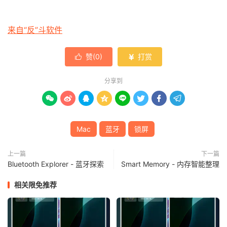
来自“反”斗软件
赞(
0
)
打赏


分享到








Mac
蓝牙
锁屏
上一篇
下一篇
Bluetooth Explorer - 蓝牙探索
Smart Memory - 内存智能整理
相关限免推荐