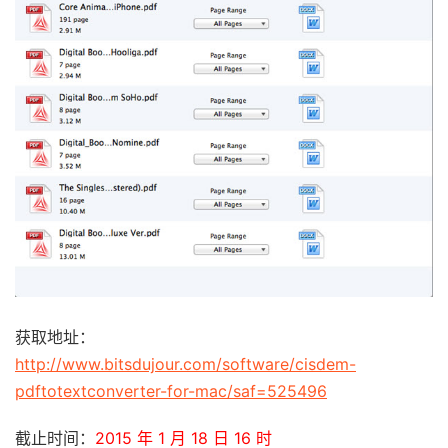
获取地址：
http://www.bitsdujour.com/software/cisdem-
pdftotextconverter-for-mac/saf=525496
截止时间：
2015 年 1 月 18 日 16 时