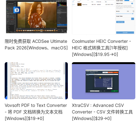
限时免费获取 ACDSee Ultimate
Coolmuster HEIC Converter -
Pack 2026[Windows、macOS]
HEIC 格式转换工具[1年授权]
[Windows][$19.95→0]
Vovsoft PDF to Text Converter
XtraCSV : Advanced CSV
- 将 PDF 文档转换为文本文档
Converter - CSV 文件转换工具
[Windows][$19→0]
[Windows][$29→0]