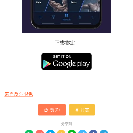
下载地址：
来自反斗限免
赞(
0
)
打赏


分享到