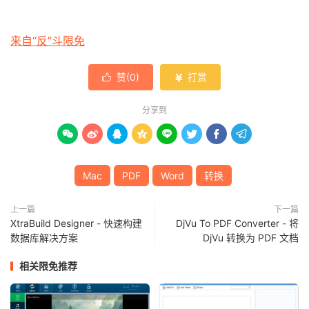
来自“反”斗限免
赞(
0
)
打赏


分享到








Mac
PDF
Word
转换
上一篇
下一篇
XtraBuild Designer - 快速构建
DjVu To PDF Converter - 将
数据库解决方案
DjVu 转换为 PDF 文档
相关限免推荐