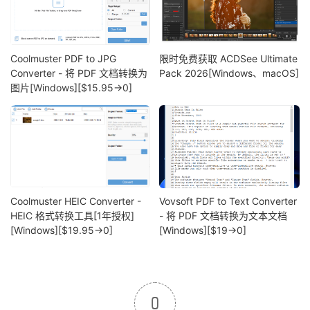
Coolmuster PDF to JPG
限时免费获取 ACDSee Ultimate
Converter - 将 PDF 文档转换为
Pack 2026[Windows、macOS]
图片[Windows][$15.95→0]
Coolmuster HEIC Converter -
Vovsoft PDF to Text Converter
HEIC 格式转换工具[1年授权]
- 将 PDF 文档转换为文本文档
[Windows][$19.95→0]
[Windows][$19→0]
0