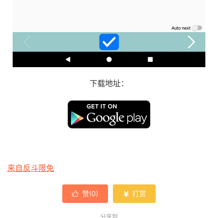
下载地址：
来自反斗限免
赞(
0
)
打赏


分享到