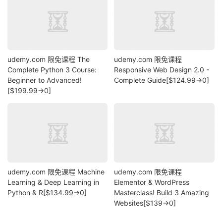
udemy.com 限免课程 The
udemy.com 限免课程
Complete Python 3 Course:
Responsive Web Design 2.0 -
Beginner to Advanced!
Complete Guide[$124.99→0]
[$199.99→0]
udemy.com 限免课程 Machine
udemy.com 限免课程
Learning & Deep Learning in
Elementor & WordPress
Python & R[$134.99→0]
Masterclass! Build 3 Amazing
Websites[$139→0]