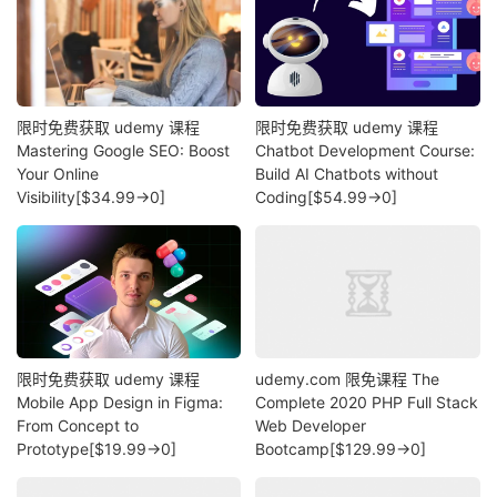
限时免费获取 udemy 课程
限时免费获取 udemy 课程
Mastering Google SEO: Boost
Chatbot Development Course:
Your Online
Build AI Chatbots without
Visibility[$34.99→0]
Coding[$54.99→0]
限时免费获取 udemy 课程
udemy.com 限免课程 The
Mobile App Design in Figma:
Complete 2020 PHP Full Stack
From Concept to
Web Developer
Prototype[$19.99→0]
Bootcamp[$129.99→0]