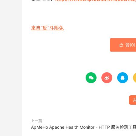
来自“反”斗限免
赞(
0
)




上一篇
ApMeHo Apache Health Monitor - HTTP 服务检测工