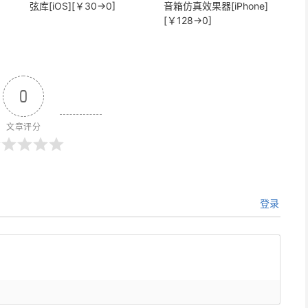
弦库[iOS][￥30→0]
音箱仿真效果器[iPhone]
[￥128→0]
0
文章评分
登录