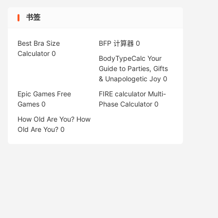
书签
Best Bra Size
BFP 计算器
0
Calculator
0
BodyTypeCalc
Your
Guide to Parties, Gifts
& Unapologetic Joy 0
Epic Games Free
FIRE calculator
Multi-
Games
0
Phase Calculator 0
How Old Are You?
How
Old Are You? 0