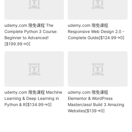
udemy.com 限免课程 The
udemy.com 限免课程
Complete Python 3 Course:
Responsive Web Design 2.0 -
Beginner to Advanced!
Complete Guide[$124.99→0]
[$199.99→0]
udemy.com 限免课程 Machine
udemy.com 限免课程
Learning & Deep Learning in
Elementor & WordPress
Python & R[$134.99→0]
Masterclass! Build 3 Amazing
Websites[$139→0]