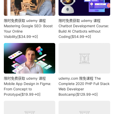
限时免费获取 udemy 课程
限时免费获取 udemy 课程
Mastering Google SEO: Boost
Chatbot Development Course:
Your Online
Build AI Chatbots without
Visibility[$34.99→0]
Coding[$54.99→0]
限时免费获取 udemy 课程
udemy.com 限免课程 The
Mobile App Design in Figma:
Complete 2020 PHP Full Stack
From Concept to
Web Developer
Prototype[$19.99→0]
Bootcamp[$129.99→0]