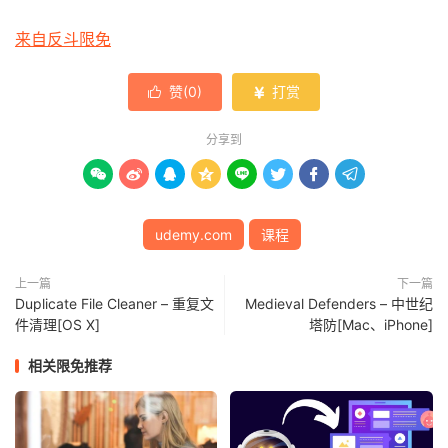
来自反斗限免
赞(
0
)
打赏


分享到








udemy.com
课程
上一篇
下一篇
Duplicate File Cleaner – 重复文
Medieval Defenders – 中世纪
件清理[OS X]
塔防[Mac、iPhone]
相关限免推荐