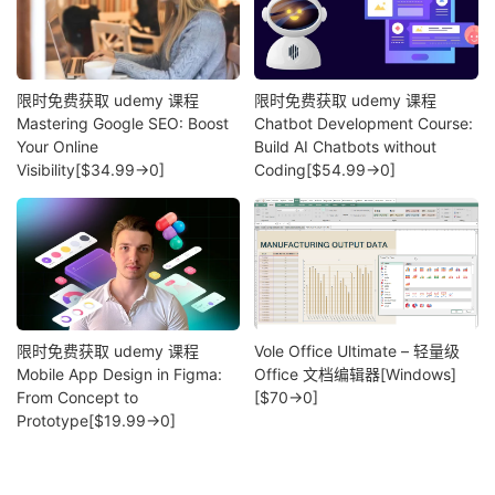
限时免费获取 udemy 课程
限时免费获取 udemy 课程
Mastering Google SEO: Boost
Chatbot Development Course:
Your Online
Build AI Chatbots without
Visibility[$34.99→0]
Coding[$54.99→0]
限时免费获取 udemy 课程
Vole Office Ultimate – 轻量级
Mobile App Design in Figma:
Office 文档编辑器[Windows]
From Concept to
[$70→0]
Prototype[$19.99→0]