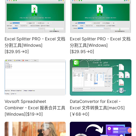
Excel Splitter PRO - Excel 文档
Excel Splitter PRO - Excel 文档
分割工具[Windows]
分割工具[Windows]
[$29.95→0]
[$29.95→0]
Vovsoft Spreadsheet
DataConvertor for Excel -
Combiner - Excel 报表合并工具
Excel 文件转换工具[macOS]
[Windows][$19→0]
[￥68→0]