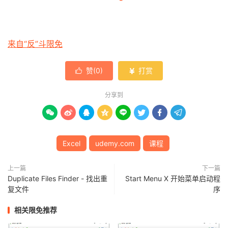
来自“反”斗限免
赞(
0
)
打赏


分享到








Excel
udemy.com
课程
上一篇
下一篇
Duplicate Files Finder - 找出重
Start Menu X 开始菜单启动程
复文件
序
相关限免推荐