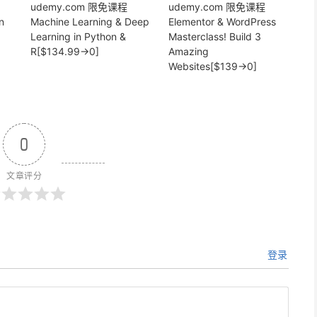
udemy.com 限免课程
udemy.com 限免课程
n
Machine Learning & Deep
Elementor & WordPress
Learning in Python &
Masterclass! Build 3
R[$134.99→0]
Amazing
Websites[$139→0]
0
文章评分
登录