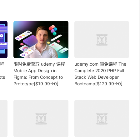
课程
限时免费获取 udemy 课程
udemy.com 限免课程 The
Mobile App Design in
Complete 2020 PHP Full
ots
Figma: From Concept to
Stack Web Developer
Prototype[$19.99→0]
Bootcamp[$129.99→0]