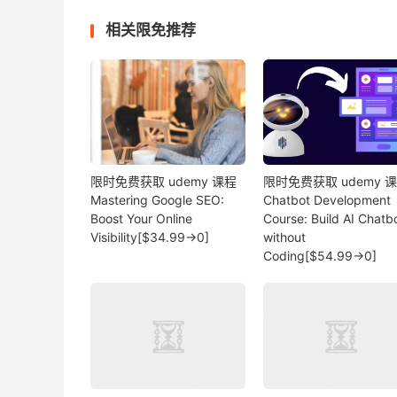
相关限免推荐
限时免费获取 udemy 课程
限时免费获取 udemy 
Mastering Google SEO:
Chatbot Development
Boost Your Online
Course: Build AI Chatb
Visibility[$34.99→0]
without
Coding[$54.99→0]