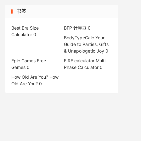
书签
Best Bra Size
BFP 计算器
0
Calculator
0
BodyTypeCalc
Your
Guide to Parties, Gifts
& Unapologetic Joy 0
Epic Games Free
FIRE calculator
Multi-
Games
0
Phase Calculator 0
How Old Are You?
How
Old Are You? 0