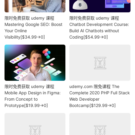
限时免费获取 udemy 课程
限时免费获取 udemy 课程
Mastering Google SEO: Boost
Chatbot Development Course:
Your Online
Build AI Chatbots without
Visibility[$34.99→0]
Coding[$54.99→0]
限时免费获取 udemy 课程
udemy.com 限免课程 The
Mobile App Design in Figma:
Complete 2020 PHP Full Stack
From Concept to
Web Developer
Prototype[$19.99→0]
Bootcamp[$129.99→0]