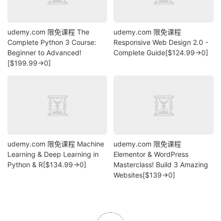
udemy.com 限免课程 The
udemy.com 限免课程
Complete Python 3 Course:
Responsive Web Design 2.0 -
Beginner to Advanced!
Complete Guide[$124.99→0]
[$199.99→0]
udemy.com 限免课程 Machine
udemy.com 限免课程
Learning & Deep Learning in
Elementor & WordPress
Python & R[$134.99→0]
Masterclass! Build 3 Amazing
Websites[$139→0]