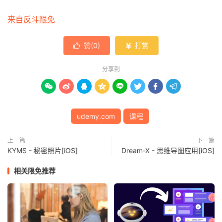
来自反斗限免
赞(
0
)
打赏


分享到








udemy.com
课程
上一篇
下一篇
KYMS - 秘密照片[iOS]
Dream-X - 思维导图应用[iOS]
相关限免推荐