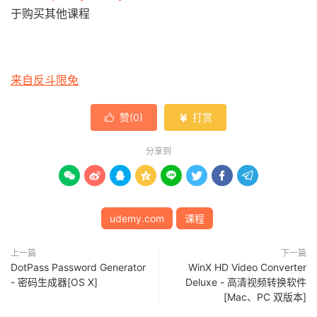
于购买其他课程
来自反斗限免
赞(
0
)
打赏


分享到








udemy.com
课程
上一篇
下一篇
DotPass Password Generator
WinX HD Video Converter
- 密码生成器[OS X]
Deluxe - 高清视频转换软件
[Mac、PC 双版本]