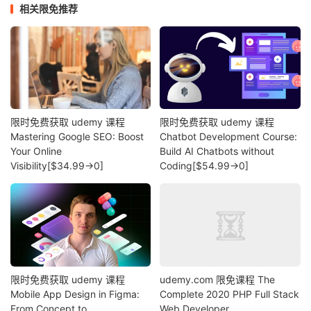
相关限免推荐
限时免费获取 udemy 课程
限时免费获取 udemy 课程
Mastering Google SEO: Boost
Chatbot Development Course:
Your Online
Build AI Chatbots without
Visibility[$34.99→0]
Coding[$54.99→0]
限时免费获取 udemy 课程
udemy.com 限免课程 The
Mobile App Design in Figma:
Complete 2020 PHP Full Stack
From Concept to
Web Developer