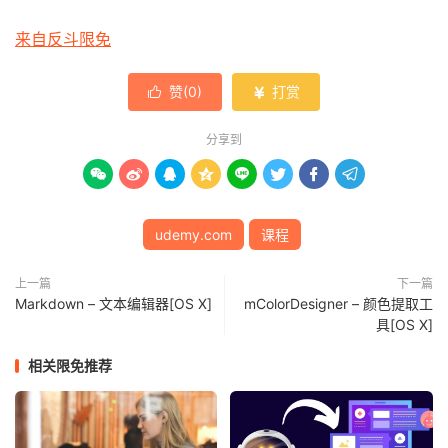
来自反斗限免
赞(
0
)
打赏


分享到








udemy.com
课程
上一篇
下一篇
Markdown – 文本编辑器[OS X]
mColorDesigner – 颜色提取工
具[OS X]
相关限免推荐