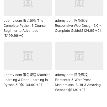
udemy.com 限免课程 The
udemy.com 限免课程
Complete Python 3 Course:
Responsive Web Design 2.0 -
Beginner to Advanced!
Complete Guide[$124.99→0]
[$199.99→0]
udemy.com 限免课程 Machine
udemy.com 限免课程
Learning & Deep Learning in
Elementor & WordPress
Python & R[$134.99→0]
Masterclass! Build 3 Amazing
Websites[$139→0]