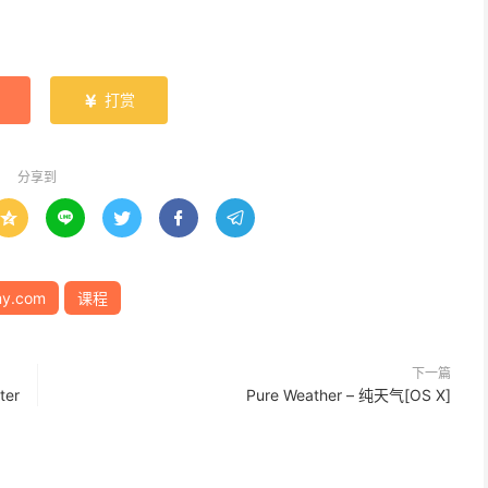
打赏

分享到





y.com
课程
下一篇
ter
Pure Weather – 纯天气[OS X]