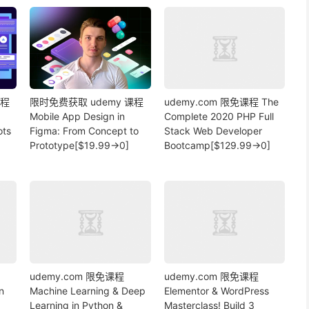
课程
限时免费获取 udemy 课程
udemy.com 限免课程 The
Mobile App Design in
Complete 2020 PHP Full
ots
Figma: From Concept to
Stack Web Developer
Prototype[$19.99→0]
Bootcamp[$129.99→0]
udemy.com 限免课程
udemy.com 限免课程
n
Machine Learning & Deep
Elementor & WordPress
Learning in Python &
Masterclass! Build 3