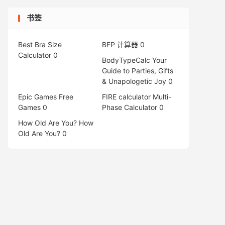
书签
Best Bra Size
BFP 计算器
0
Calculator
0
BodyTypeCalc
Your
Guide to Parties, Gifts
& Unapologetic Joy 0
Epic Games Free
FIRE calculator
Multi-
Games
0
Phase Calculator 0
How Old Are You?
How
Old Are You? 0