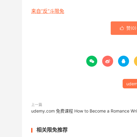
来自“反”斗限免
赞(
0
)




udem
上一篇
udemy.com 免费课程 How to Become a Romance Wri
相关限免推荐