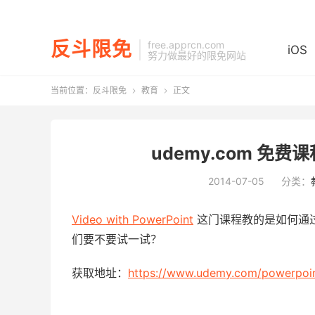
反斗限免
free.apprcn.com
iOS
努力做最好的限免网站
当前位置：
反斗限免
教育
正文


udemy.com 免费课程 
2014-07-05
分类：
Video with PowerPoint
这门课程教的是如何通过使
们要不要试一试？
获取地址：
https://www.udemy.com/powerpoi