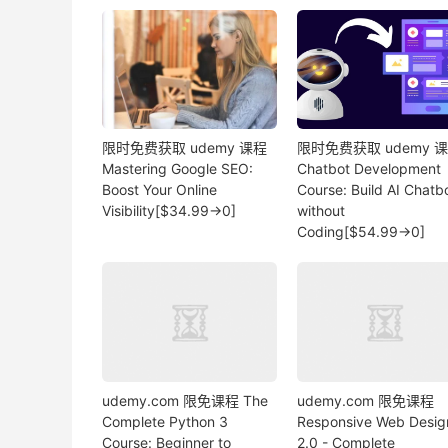
限时免费获取 udemy 课程
限时免费获取 udemy 
Mastering Google SEO:
Chatbot Development
Boost Your Online
Course: Build AI Chatb
Visibility[$34.99→0]
without
Coding[$54.99→0]
udemy.com 限免课程 The
udemy.com 限免课程
Complete Python 3
Responsive Web Desig
Course: Beginner to
2.0 - Complete