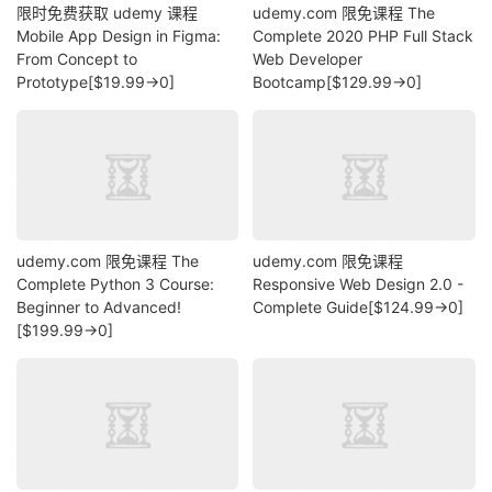
限时免费获取 udemy 课程
udemy.com 限免课程 The
Mobile App Design in Figma:
Complete 2020 PHP Full Stack
From Concept to
Web Developer
Prototype[$19.99→0]
Bootcamp[$129.99→0]
udemy.com 限免课程 The
udemy.com 限免课程
Complete Python 3 Course:
Responsive Web Design 2.0 -
Beginner to Advanced!
Complete Guide[$124.99→0]
[$199.99→0]