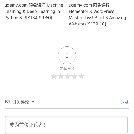
udemy.com 限免课程 Machine
udemy.com 限免课程
Learning & Deep Learning in
Elementor & WordPress
Python & R[$134.99→0]
Masterclass! Build 3 Amazing
Websites[$139→0]
0
文章评分
订阅评论
登录