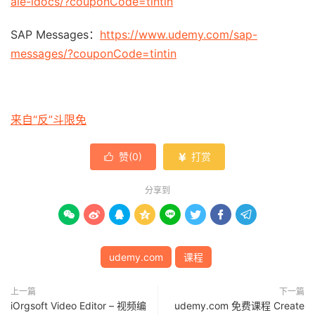
ale-idocs/?couponCode=tintin
SAP Messages：
https://www.udemy.com/sap-
messages/?couponCode=tintin
来自“反”斗限免
赞(
0
)
打赏


分享到








udemy.com
课程
上一篇
下一篇
iOrgsoft Video Editor – 视频编
udemy.com 免费课程 Create