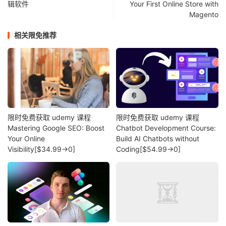
辑软件
Your First Online Store with
Magento
相关限免推荐
限时免费获取 udemy 课程
限时免费获取 udemy 课程
Mastering Google SEO: Boost
Chatbot Development Course:
Your Online
Build AI Chatbots without
Visibility[$34.99→0]
Coding[$54.99→0]